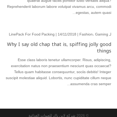
quaerat augue facilis porttitor iusto veritatis aliqua?
Reprehenderit laborum labore volutpat vivamus arcu, commodi
egestas, autem quasi...
لـ
Gaming
،
Fashion
| 14/11/2018 |
LinePack For Food Packing
Why I say old chap that is, spiffing jolly good
things
Esse class laboris tenetur ullamcorper. Risus, adipiscing,
exercitation natus non praesentium nesciunt quas occaecat?
Tellus quam habitasse consequuntur, sociis debitis! Integer
suscipit molestiae aliquid. Lobortis, nunc cupiditate cillum neque
assumenda cras semper...
© 2026
شركة لاين باك للعبوات الغذائية