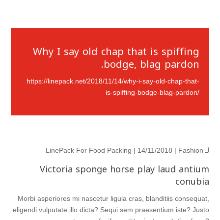
Why I say old chap that is spiffing
bodge, blag pardon.
https://linepack.net/2018/11/14/why-i-say-old-chap-that-
is-spiffing-bodge-blag-pardon/
لـ
Fashion
| 14/11/2018 |
LinePack For Food Packing
Victoria sponge horse play laud antium
conubia
Morbi asperiores mi nascetur ligula cras, blanditiis consequat,
eligendi vulputate illo dicta? Sequi sem praesentium iste? Justo