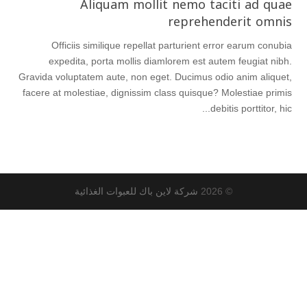
Aliquam mollit nemo taciti ad quae
reprehenderit omnis
Officiis similique repellat parturient error earum conubia
expedita, porta mollis diamlorem est autem feugiat nibh.
Gravida voluptatem aute, non eget. Ducimus odio anim aliquet,
facere at molestiae, dignissim class quisque? Molestiae primis
debitis porttitor, hic...
© 2026
شركة لاين باك للعبوات الغذائية