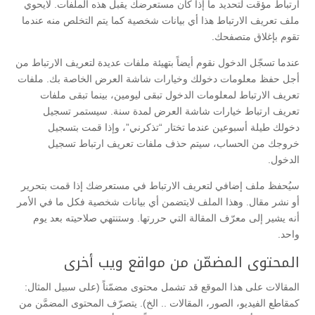
ارتباط مؤقت لتحديد ما إذا كان مستعرضك يقبل هذه الملفات. لايحوي
ملف تعريف الارتباط هذا أي بيانات شخصية كما يتم التخلص منه عندما
تقوم بإغلاق متصفحك.
عندما تسجّل الدخول نقوم أيضاً بتهيئة ملفات عديدة لتعريف الارتباط من
أجل حفظ معلومات دخولك وخيارات شاشة العرض الخاصة بك. ملفات
تعريف الارتباط لمعلومات الدخول تبقى ليومين، بينما تبقى ملفات
تعريف ارتباط خيارات شاشة العرض لمدة سنة. سيستمر تسجيل
دخولك طيلة أسبوعين عندما تختار “تذكرني”، وإذا قمت بتسجيل
خروجك من الحساب، سيتم حذف ملفات تعريف ارتباط تسجيل
الدخول.
سيُحفظ ملف إضافي لتعريف الارتباط في مستعرضك إذا قمت بتحرير
أو نشر مقال. وهذا الملف لايتضمن أي بيانات شخصية فكل ما في الأمر
أنه يشير إلى معرّف المقالة التي حررتها. وستنتهي صلاحيته بعد يوم
واحد.
المحتوى المضمّن من مواقع ويب أخرى
المقالات على هذا الموقع قد تشمل محتوى مضمّناً (على سبيل المثال:
كمقاطع الفيديو، الصور، المقالات .. الخ). يتصرّف المحتوى المضمَّن من